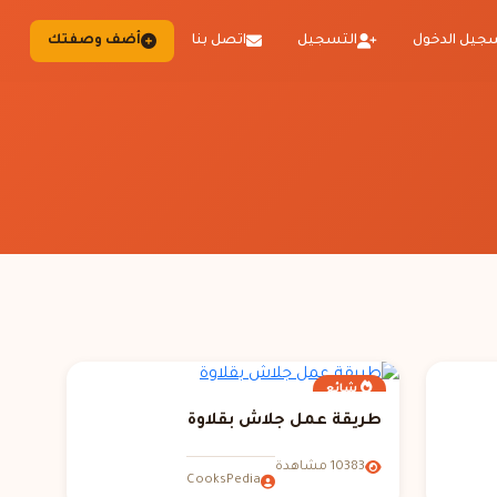
جيل الدخول
التسجيل
اتصل بنا
أضف وصفتك
شائع
طريقة عمل جلاش بقلاوة
10383 مشاهدة
CooksPedia