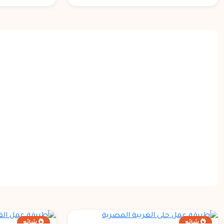
شائع
شائع