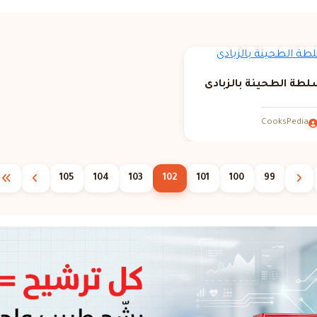
طة الطحينة بالزبادى
CooksPedia
105
104
103
102
101
100
99