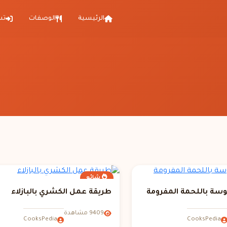
الرئيسية
الوصفات
تس
شائع
سة باللحمة المفرومة
طريقة عمل الكشري بالبازلاء
9409 مشاهدة
CooksPedia
CooksPedia