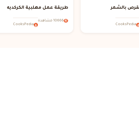
قرص بالشمر
طريقة عمل مهلبية الكركديه
10666 مشاهدة
CooksPedia
CooksPedia