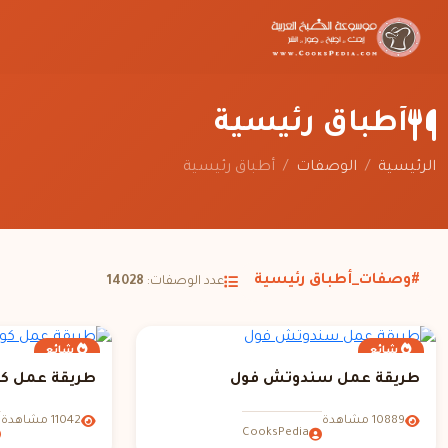
أطباق رئيسية
الرئيسية
/
الوصفات
/
أطباق رئيسية
#وصفات_أطباق رئيسية
عدد الوصفات:
14028
شائع
شائع
طريقة عمل سندوتش فول
طريقة عمل كو
10889 مشاهدة
11042 مشاهدة
CooksPedia