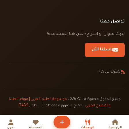
تواصل معنا
لديك سؤال أو اقتراح؟ نحن هنا للمساعدة!
راسلنا الآن
اشترك في RSS
جميع الحقوق محفوظه لــ © 2026
موسوعة الطبخ العربي | موقع الطبخ
والمطبخ العربي
- جميع الحقوق محفوظة
|
تطوير
IT4DS
الرئيسية
الوصفات
المفضلة
دخول