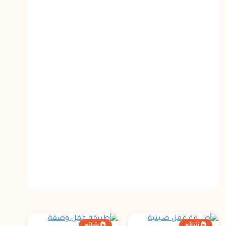
شائع
شائع