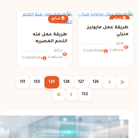
شائع
شائع
طريقة عمل مايونيز
منزلي
طريقة عمل فته
اللحم المصريه
9216
مشاهدة
CooksPedia
8572
مشاهدة
CooksPedia
131
130
129
128
127
126
132