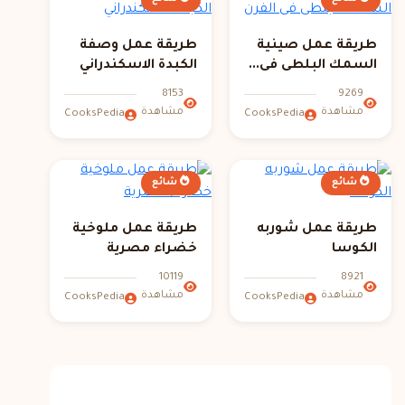
طريقة عمل صينية
طريقة عمل وصفة
السمك البلطى فى...
الكبدة الاسكندراني
8153
9269
مشاهدة
مشاهدة
CooksPedia
CooksPedia
شائع
شائع
طريقة عمل شوربه
طريقة عمل ملوخية
الكوسا
خضراء مصرية
10119
8921
مشاهدة
مشاهدة
CooksPedia
CooksPedia