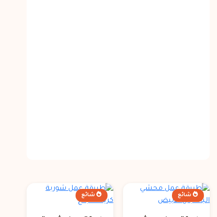
شائع
شائع