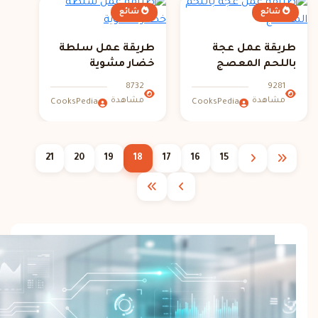
شائع
شائع
طريقة عمل عجة
طريقة عمل سلطة
باللحم المعصج
خضار مشوية
8732
9281
مشاهدة
مشاهدة
CooksPedia
CooksPedia
21
20
19
18
17
16
15