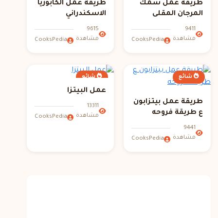
طريقة عمل سمك
طريقة عمل الكابوريا
المرجان المقلى
الاسكندراني
9615
9411
مشاهدة
مشاهدة
CooksPedia
CooksPedia
شائع
شائع
عمل البيتزا
طريقة عمل بيتزابون
13311
ع طريقة فروحه
مشاهدة
CooksPedia
9441
مشاهدة
CooksPedia