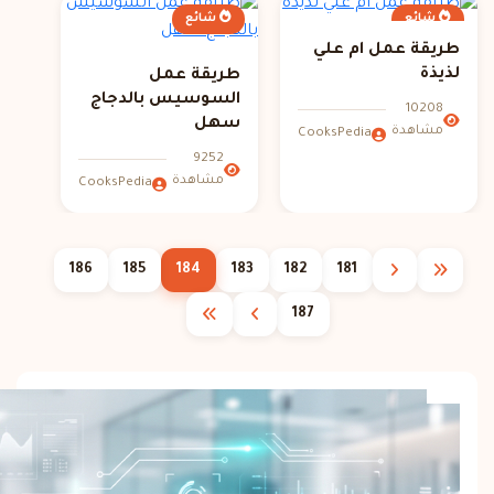
شائع
شائع
طريقة عمل ام علي
لذيذة
طريقة عمل
السوسيس بالدجاج
10208
سهل
مشاهدة
CooksPedia
9252
مشاهدة
CooksPedia
186
185
184
183
182
181
187