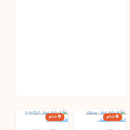
شائع
شائع