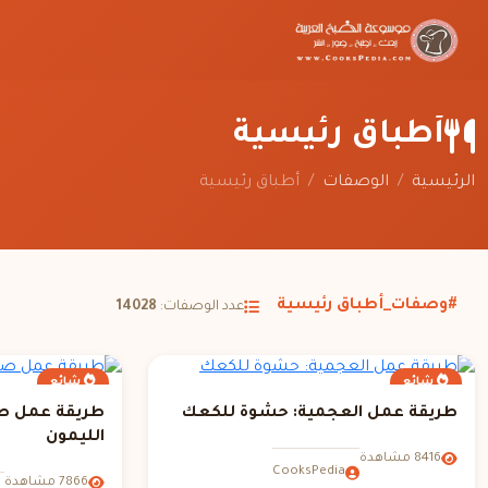
أطباق رئيسية
الرئيسية
/
الوصفات
/
أطباق رئيسية
#وصفات_أطباق رئيسية
عدد الوصفات:
14028
شائع
شائع
طريقة عمل العجمية: حشوة للكعك
طريقة عمل ص
الليمون
8416 مشاهدة
CooksPedia
7866 مشاهدة