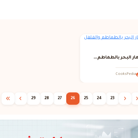
ر البحر بالطماطم...
CooksPedia
29
28
27
26
25
24
23