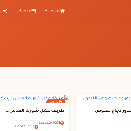
الرئيسية
الوصفات
تس
شائع
دور دجاج بصوص
طريقة عمل شوربة العدس...
9231 مشاهدة
CooksPedia