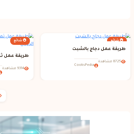
شائع
شائع
طريقة عمل دجاج بالشبت
طريقة عمل ثما
8725 مشاهدة
CooksPedia
9314 مشاهدة