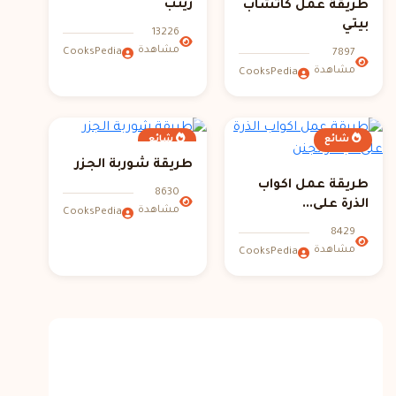
زينب
طريقة عمل كاتشاب
بيتي
13226
مشاهدة
CooksPedia
7897
مشاهدة
CooksPedia
شائع
شائع
طريقة شوربة الجزر
طريقة عمل اكواب
8630
الذرة على...
مشاهدة
CooksPedia
8429
مشاهدة
CooksPedia