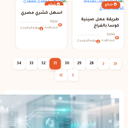
شائع
شائع
اسهل كشري مصري
طريقة عمل صينية
11835
كوسا بالفراخ
مشاهدة
CooksPedia
8994
مشاهدة
CooksPedia
34
33
32
31
30
29
28