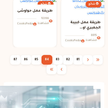
شائع
شائع
طريقة عمل حواوشى
10396
طريقة عمل كبيبة
مشاهدة
CooksPedia
الجمبري او...
8815
مشاهدة
CooksPedia
87
86
85
84
83
82
81