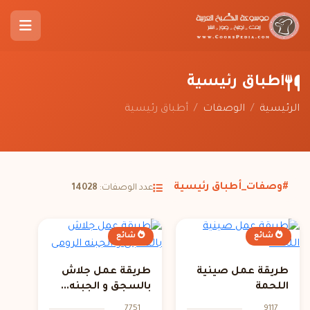
أطباق رئيسية
الرئيسية
/
الوصفات
/
أطباق رئيسية
#وصفات_أطباق رئيسية
عدد الوصفات:
14028
شائع
شائع
طريقة عمل صينية
طريقة عمل جلاش
اللحمة
بالسجق و الجبنه...
7751
9117