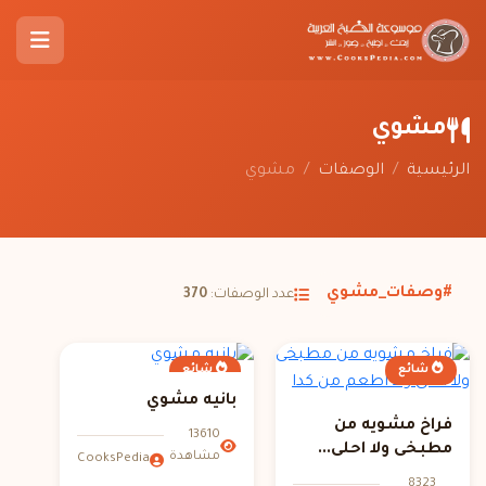
مشوي
الرئيسية
/
الوصفات
/
مشوي
#وصفات_مشوي
عدد الوصفات:
370
شائع
شائع
بانيه مشوي
فراخ مشويه من
13610
مطبخى ولا احلى...
مشاهدة
CooksPedia
8323