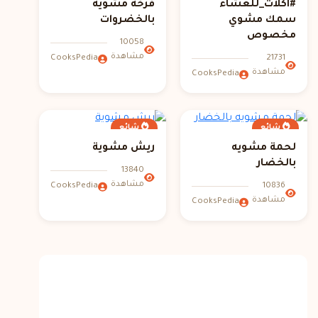
#اكلات_للعشاء
فرخه مشويه
سمك مشوي
بالخضروات
مخصوص
10058
مشاهدة
21731
CooksPedia
مشاهدة
CooksPedia
شائع
شائع
لحمة مشويه
ريش مشوية
بالخضار
13840
مشاهدة
10836
CooksPedia
مشاهدة
CooksPedia