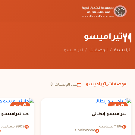
تيراميسو
الرئيسية
/
الوصفات
/
تيراميسو
#وصفات_تيراميسو
عدد الوصفات:
8
شائع
شائع
تيراميسو إيطالي
حلا تيراميسو 
11186 مشاهدة
9909 مشاهدة
CooksPedia