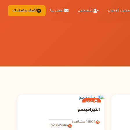
جيل الدخول
التسجيل
اتصل بنا
أضف وصفتك
شائع
التيراميسو
13504 مشاهدة
CooksPedia