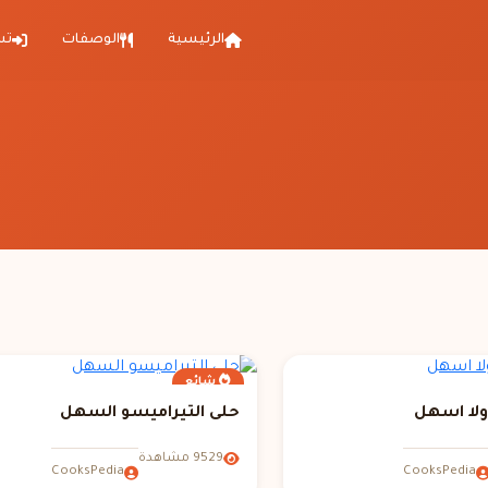
الرئيسية
الوصفات
تس
شائع
ولا اسهل
حلى التيراميسو السهل
9529 مشاهدة
CooksPedia
CooksPedia