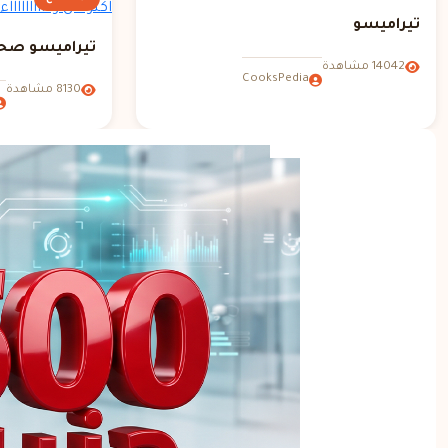
تيراميسو
تيراميسو صحي 
14042 مشاهدة
CooksPedia
8130 مشاهدة