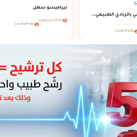
تيراميسو سهل
بالزبادي الطبيعي...
13221 مشاهدة
CooksPedia
CooksPedia