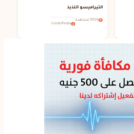
التيراميسو اللذيذ
11703 مشاهدة
CooksPedia