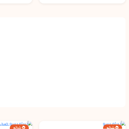
شائع
شائع