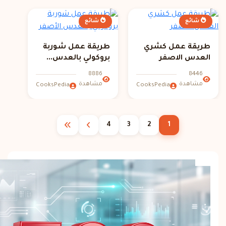
شائع
شائع
طريقة عمل كشري
طريقة عمل شوربة
العدس الاصفر
بروكولي بالعدس...
8886
8446
مشاهدة
مشاهدة
CooksPedia
CooksPedia
4
3
2
1