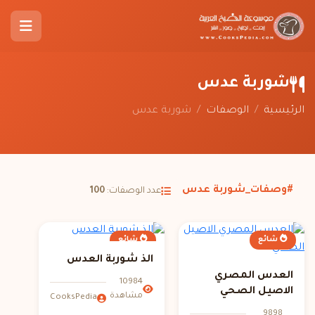
شوربة عدس
الرئيسية
/
الوصفات
/
شوربة عدس
#وصفات_شوربة عدس
عدد الوصفات:
100
شائع
شائع
الذ شوربة العدس
العدس المصري
10984
الاصيل الصحي
مشاهدة
CooksPedia
9898