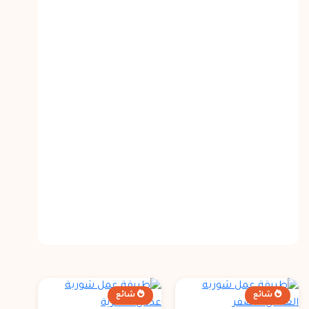
شائع
شائع