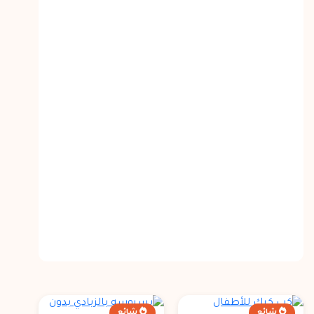
شائع
شائع