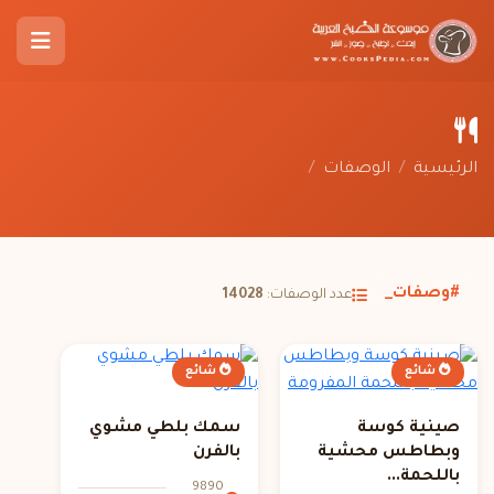
الرئيسية
/
الوصفات
/
#وصفات_
عدد الوصفات:
14028
شائع
شائع
صينية كوسة
سمك بلطي مشوي
وبطاطس محشية
بالفرن
باللحمة...
9890