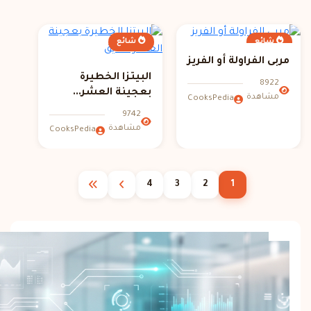
شائع
شائع
مربى الفراولة أو الفريز
البيتزا الخطيرة
8922
بعجينة العشر...
مشاهدة
CooksPedia
9742
مشاهدة
CooksPedia
4
3
2
1