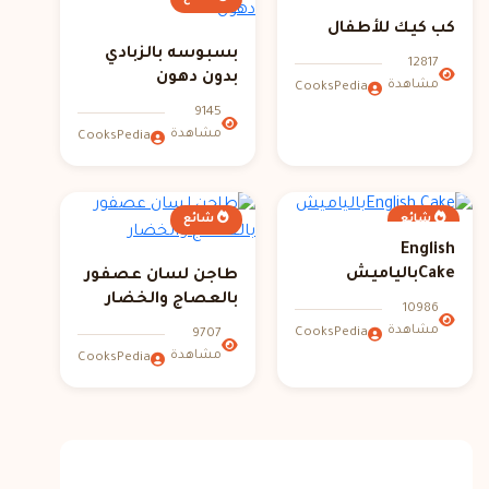
كب كيك للأطفال
بسبوسه بالزبادي
12817
بدون دهون
مشاهدة
CooksPedia
9145
مشاهدة
CooksPedia
شائع
شائع
‏English
Cakeبالياميش
طاجن لسان عصفور
بالعصاج والخضار
10986
مشاهدة
CooksPedia
9707
مشاهدة
CooksPedia