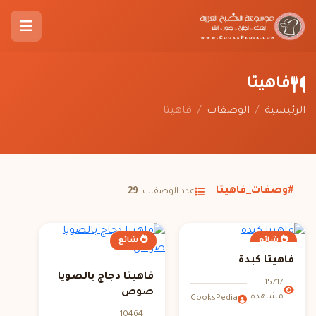
فاهيتا
الرئيسية
/
الوصفات
/
فاهيتا
#وصفات_فاهيتا
عدد الوصفات:
29
شائع
شائع
فاهيتا كبدة
فاهيتا دجاج بالصويا
15717
صوص
مشاهدة
CooksPedia
10464