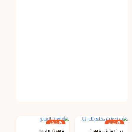
شائع
شائع