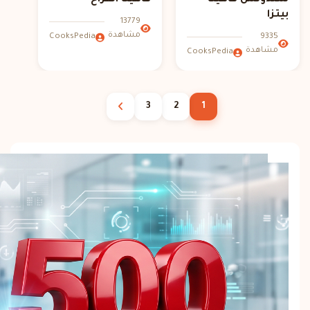
سندوتش فاهيتا
فاهيتا الفراخ
بيتزا
13779
مشاهدة
9335
CooksPedia
مشاهدة
CooksPedia
3
2
1