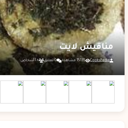
مناقيش لايت
CooksPedia
15135 مشاهدة
0 تعليق
٨ أ أشخاص