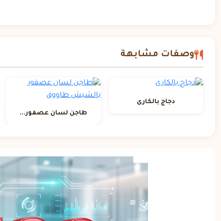
وصفات مشابهة
دجاج بالكارى
طاجن لسان عصفور...