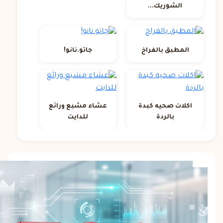
الشوريك...
المطبق بالفراخ
جاتو.نانو!
اكلات صحيه كبدة
عشاء مشبع ورائع
بالردة
للدايت