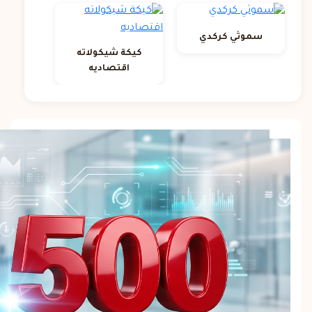
سموثي كركدي
كيكة شيكولاته
اقتصاديه