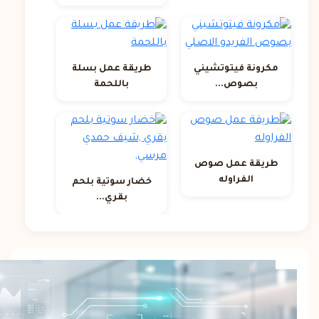
مكرونة فيتوتشيني
طريقة عمل بسلة
بصوص...
باللحمة
طريقة عمل صوص
الفراوله
خضار سوتية بلحم
بقري...