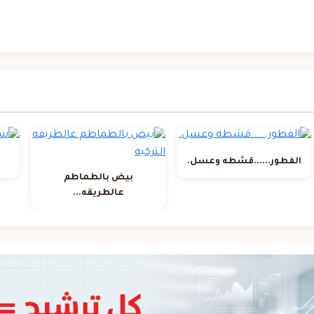
الفطور......قشطه وعسل.
بيض بالطماطم
عالطريقه...