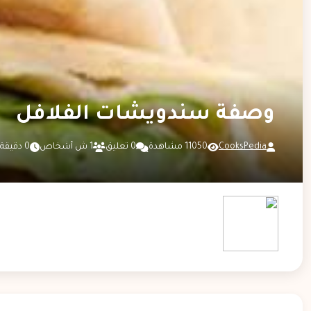
وصفة سندويشات الفلافل
CooksPedia
11050 مشاهدة
0 تعليق
1 ش أشخاص
0 دقيقة