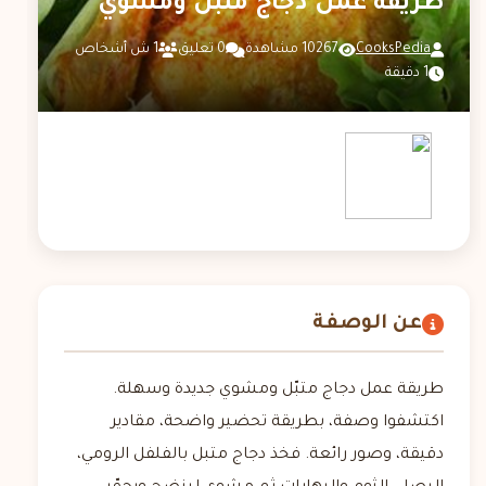
طريقة عمل دجاج متبّل ومشوي
CooksPedia
10267 مشاهدة
0 تعليق
1 ش أشخاص
1 دقيقة
عن الوصفة
طريقة عمل دجاج متبّل ومشوي جديدة وسهلة.
اكتشفوا وصفة، بطريقة تحضير واضحة، مقادير
دقيقة، وصور رائعة. فخذ دجاج متبل بالفلفل الرومي،