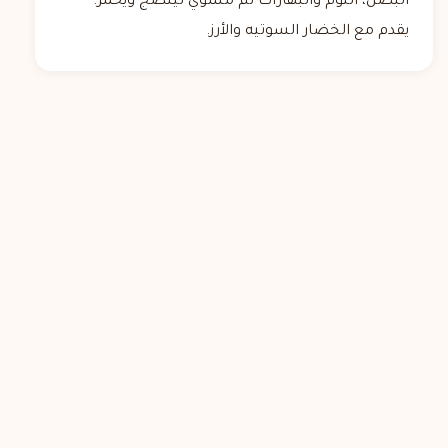
البصل، الثوم والبهارات ثم مشوي لينضج ويحمّر.
يقدم مع الخضار السوتيه والأرز.