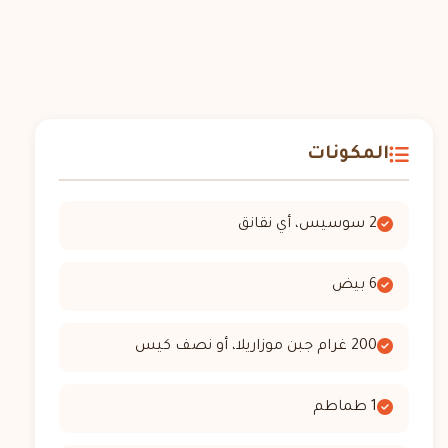
المكونات
2 سوسيس، أي نقانق
6 بيض
200 غرام جبن موزاريلا، أو نصف كيس
1 طماطم