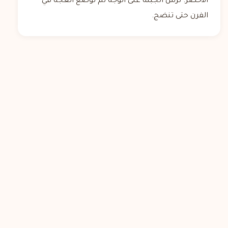
الأخضر. ترش الجبنة على الوجه ثم توضع العجة في
الفرن حتى تنضج.