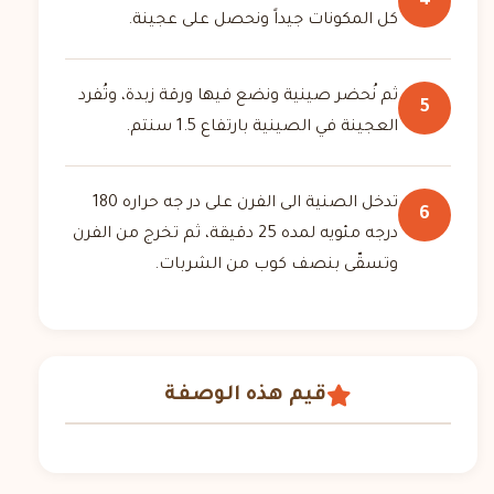
4
كل المكونات جيداً ونحصل على عجينة.
ثم نُحضر صينية ونضع فيها ورقة زبدة، وتُفرد
5
العجينة في الصينية بارتفاع 1.5 سنتم.
تدخل الصنية الى الفرن على در جه حراره 180
6
درجه مئويه لمده 25 دقيقة، ثم تخرج من الفرن
وتسقّى بنصف كوب من الشربات.
قيم هذه الوصفة