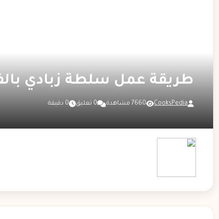
طريقة عمل سلطة زبادي بالف
CooksPedia
7660 مشاهدة
0 تعليق
0 دقيقة