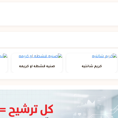
كريم شانتيه
صنيه قشطه او كريمه