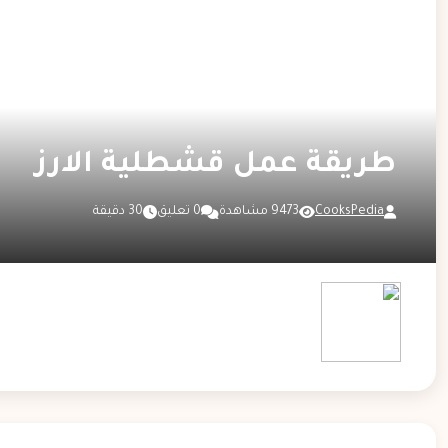
طريقة عمل قشطلية الارز
CooksPedia
9473 مشاهدة
0 تعليق
30 دقيقة