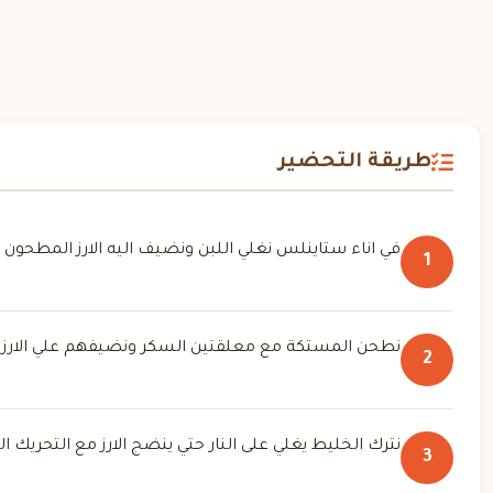
طريقة التحضير
في اناء ستاينلس نغلي اللبن ونضيف اليه الارز المطحون .
1
نطحن المستكة مع معلقتين السكر ونضيفهم علي الارز و
2
نترك الخليط يغلي على النار حتي ينضج الارز مع التحريك ا
3