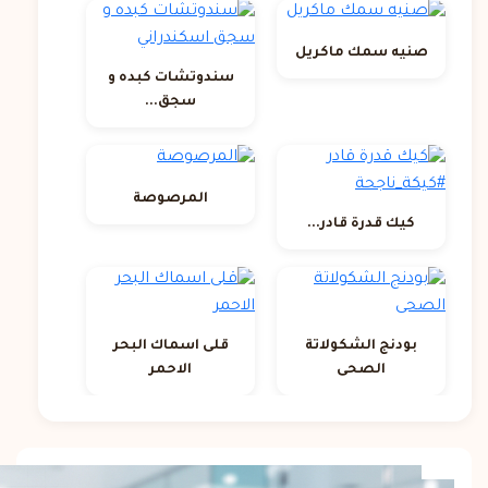
صنيه سمك ماكريل
سندوتشات كبده و
سجق...
المرصوصة
كيك قدرة قادر...
بودنج الشكولاتة
قلى اسماك البحر
الصحى
الاحمر