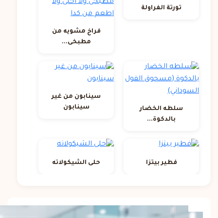
تورتة الفراولة
فراخ مشويه من
مطبخى...
سينابون من غير
سينابون
سلطه الخضار
بالدكوة...
فطير بيتزا
حلى الشيكولاته