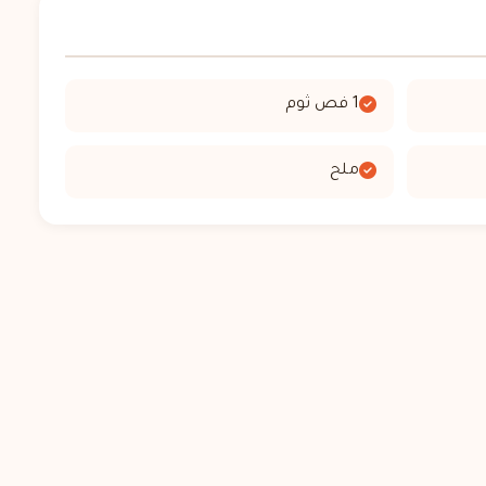
1 فص ثوم
ملح