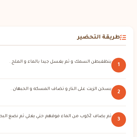
طريقة التحضير
ينظفبطن السمك و ثم يغسل جيدا بالماء و الملح .
1
يسخن الزيت على النار و تضاف المسكه و الحبهان .
2
ثم يضاف 2كوب من الماء فوقهم حتي يغلي ثم نضع البصل.
3