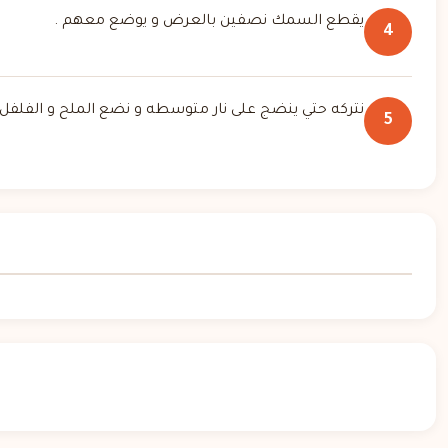
يقطع السمك نصفين بالعرض و يوضع معهم .
4
نتركه حتي ينضج على نار متوسطه و نضع الملح و الفلفل.
5