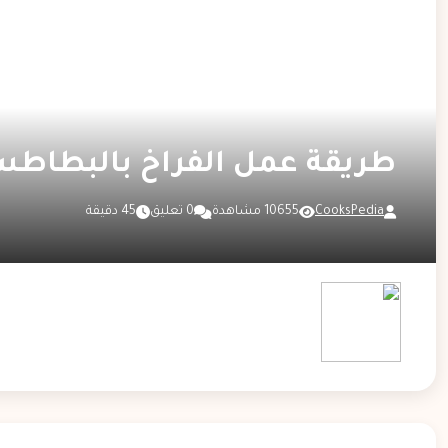
طريقة عمل الفراخ بالبطاط
CooksPedia
10655 مشاهدة
0 تعليق
45 دقيقة