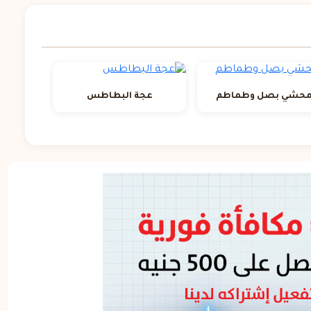
حشي بصل وطماطم
عجة البطاطس