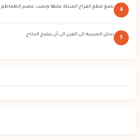
نضع قطع الفراخ المتبلة عليها ونصب عصير الطماطم ع
4
تدخل الصينية الى الفرن الى أن ينضج الدجاج.
5