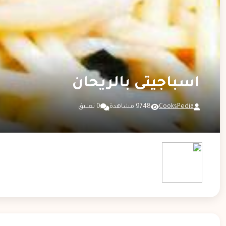
اسباجيتى بالريحان
CooksPedia
9748 مشاهدة
0 تعليق