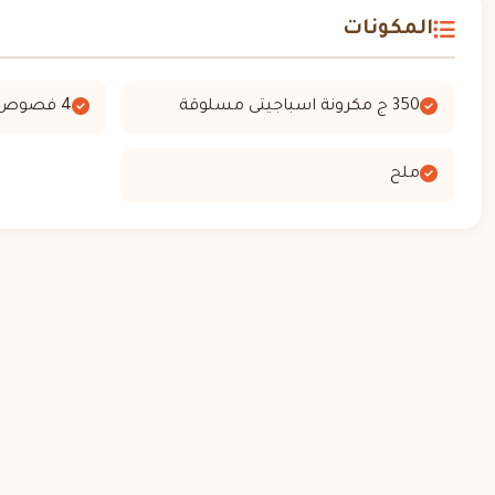
المكونات
350 ج مكرونة اسباجيتى مسلوقة
4 فصوص ثوم
ملح