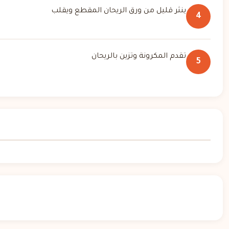
ينثر قليل من ورق الريحان المقطع ويقلب
4
تقدم المكرونة وتزين بالريحان
5