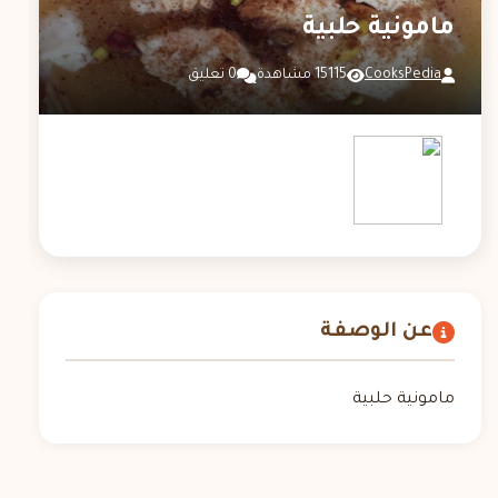
مامونية حلبية
CooksPedia
15115 مشاهدة
0 تعليق
عن الوصفة
مامونية حلبية