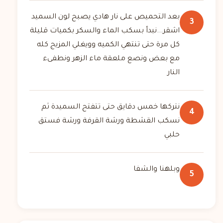
بعد التحميص على نار هادي يصبح لون السميد
3
اشقر...نبدأ بسكب الماء والسكر بكميات قليلة
كل مرة حتى تنتهي الكميه وويغلي المزيج كله
مع بعض ونصع ملعقة ماء الزهر ونطفىء
النار
نتركها خمس دقايق حتى تتفتح السميدة ثم
4
نسكب القشطة ورشة القرفة ورشة فستق
حلبي
وبلهنا والشفا
5