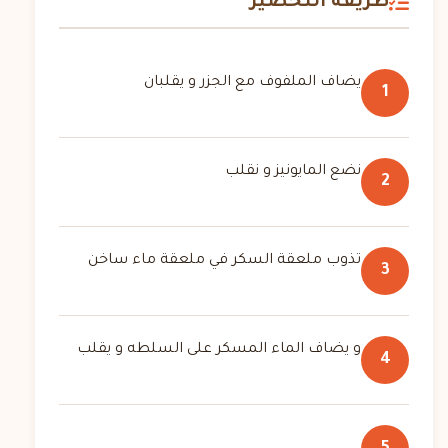
طريقة التحضير
يضاف الملفوف مع الجزر و يقلبان
1
نضع المايونيز و نقلب
2
تذوب ملعقة السكر في ملعقة ماء ساخن
3
و يضاف الماء المسكر على السلطه و يقلب
4