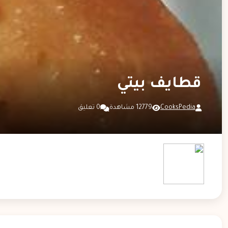
قطايف بيتي
CooksPedia
12779 مشاهدة
0 تعليق