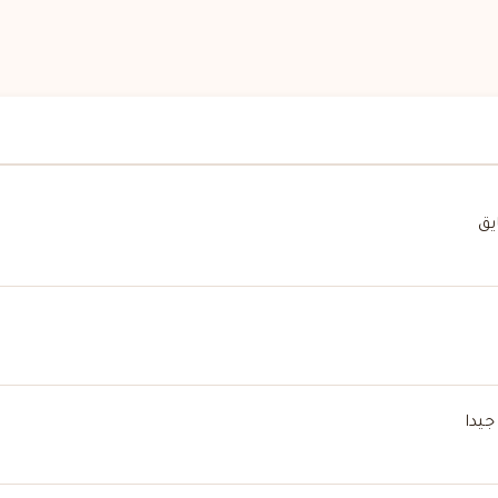
يق
يدا