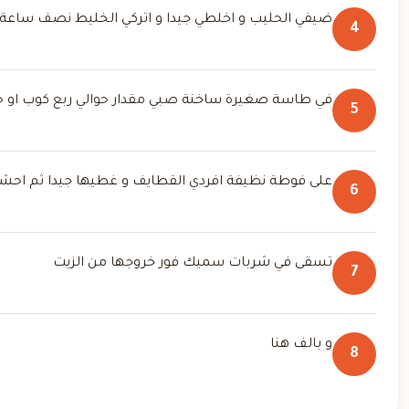
ضيفي الحليب و اخلطي جيدا و اتركي الخليط نصف ساعة
4
في طاسة صغيرة ساخنة صبي مقدار حوالي ربع كوب او حس
5
على فوطة نظيفة افردي القطايف و غطيها جيدا ثم احشيها
6
تسقى في شربات سميك فور خروجها من الزيت
7
و بالف هنا
8