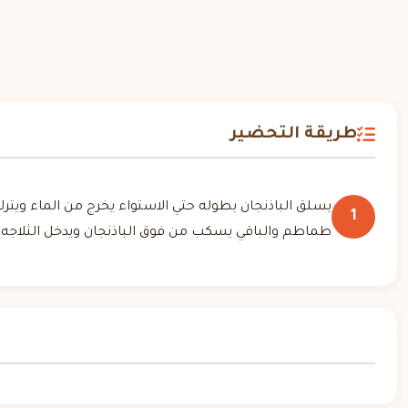
طريقة التحضير
يسلق الباذنجان بطوله حتي الاستواء يخرج من الماء ويت
1
طماطم والباقي يسكب من فوق الباذنجان ويدخل الثلاجه ٣ ايام وبالهنا والعافيه