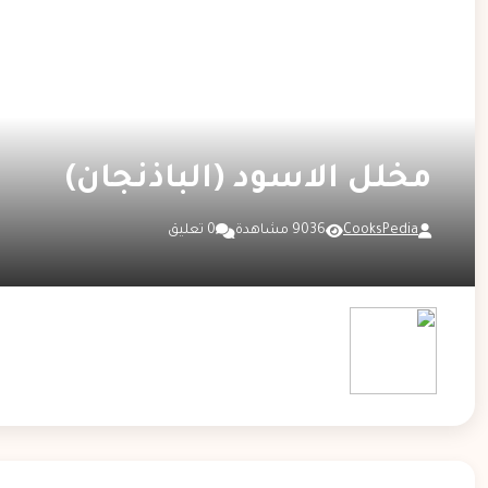
مخلل الاسود (الباذنجان)
CooksPedia
9036 مشاهدة
0 تعليق