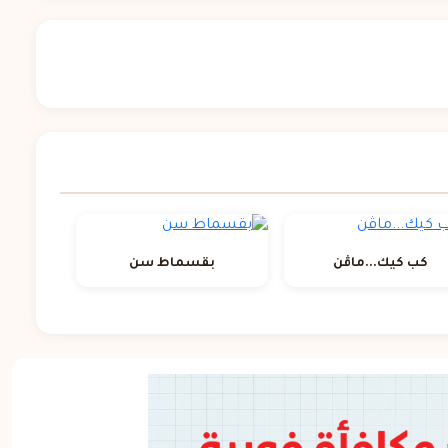
كب كيك...ماڤن
بقسماط سن