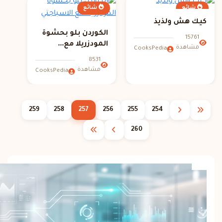
شائع
شائع
كيك هش ولذيذ
الكوردن بلو بحشوة
15761
المودزريلا مع...
مشاهدة
CooksPedia
8531
مشاهدة
CooksPedia
259
258
257
256
255
254
260