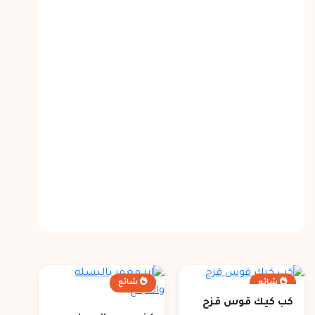
شائع
شائع
كب كيك قوس قزح