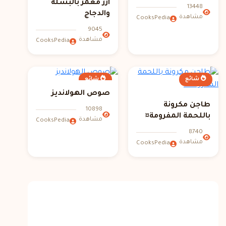
ارز معمر بالبسله
13448
والدجاج
مشاهدة
CooksPedia
9045
مشاهدة
CooksPedia
شائع
شائع
صوص الهولانديز
طاجن مكرونة
10898
باللحمة المفرومة¤
مشاهدة
CooksPedia
8740
مشاهدة
CooksPedia