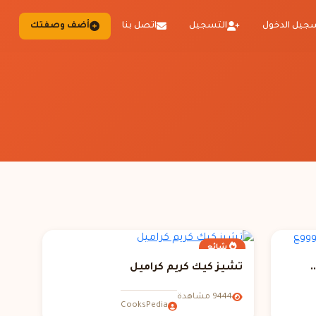
جيل الدخول
التسجيل
اتصل بنا
أضف وصفتك
شائع
.
تشيز كيك كريم كراميل
9444 مشاهدة
CooksPedia