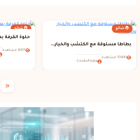
شائع
شائع
حلوة القرفة بع
بطاطا مسلوقة مع الكتشب والخيار...
8617 مشاهدة
10441 مشاهدة
CooksPedia