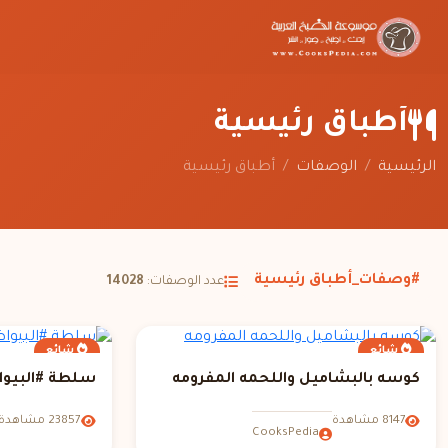
أطباق رئيسية
الرئيسية
/
الوصفات
/
أطباق رئيسية
#وصفات_أطباق رئيسية
عدد الوصفات:
14028
شائع
شائع
كوسه بالبشاميل واللحمه المفرومه
سلطة #البيوا
8147 مشاهدة
23857 مشاهدة
CooksPedia