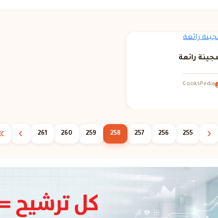
جينة رائعة
CooksPedia
261
260
259
258
257
256
255