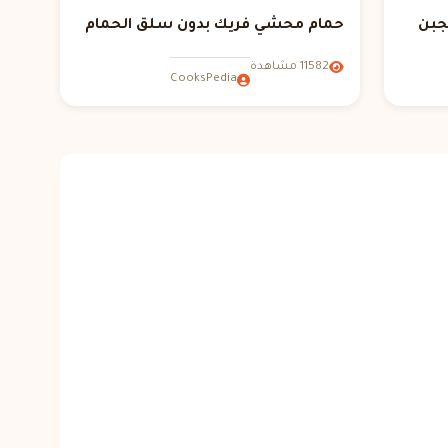
جبن
حمام محشي فريك بدون سلق الحمام
11582 مشاهدة
CooksPedia