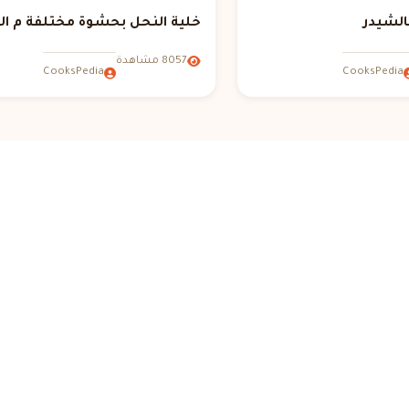
لشيدر
خلية النحل بحشوة مختلفة م ال
8057 مشاهدة
CooksPedia
CooksPedia