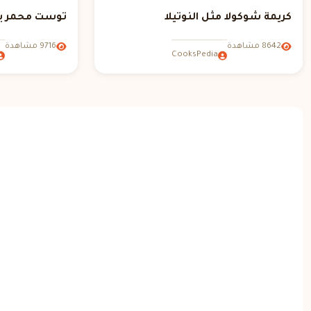
كريمة شوكولا مثل النوتيلا
توست محمر با
8642 مشاهدة
9716 مشاهدة
CooksPedia