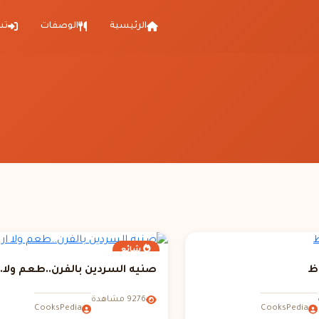
الرئيسية
الوصفات
تس
شائع
ظ
صنيه السردين بالفرن..طعم ولا..
9276 مشاهدة
CooksPedia
CooksPedia