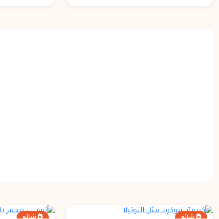
شائع
شائع