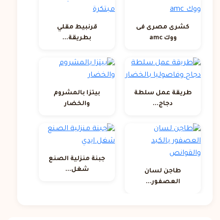
كشرى مصرى فى
قرنبيط مقلي
ووك amc
بطريقة...
طريقة عمل سلطة
بيتزا بالمشروم
دجاج...
والخضار
جبنة منزلية الصنع
شغل...
طاجن لسان
العصفور...