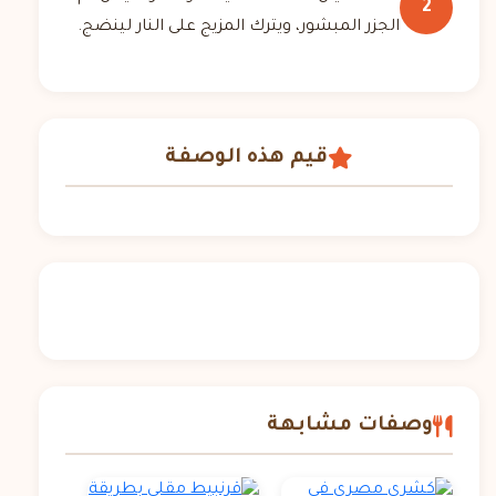
2
الجزر المبشور، ويترك المزيج على النار لينضج.
قيم هذه الوصفة
وصفات مشابهة