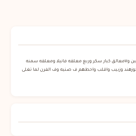
سلقت نص كيلو مكرونه اقلام سلقه حلوه وغليت كيلو ونص لبن ولما غلى دوبت فيه معلقتين كبار نشا ف ميا وحطيتهم ع اللبن و٧معالق كبار سكر وربع معلقه فانيلا ومعلقه سمنه
زهند وزبيب واقلب واحطهم ف صنيه وف الفرن لما تغلى