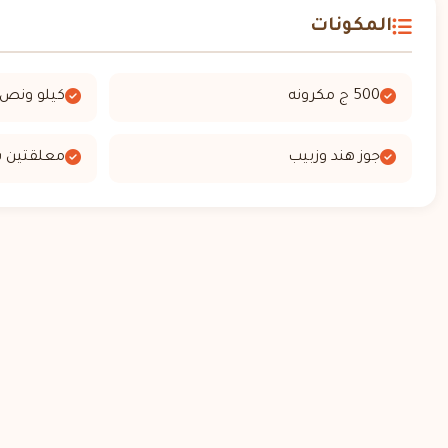
المكونات
500 ج مكرونه
كيلو ونص 
جوز هند وزبيب
معلقتين س