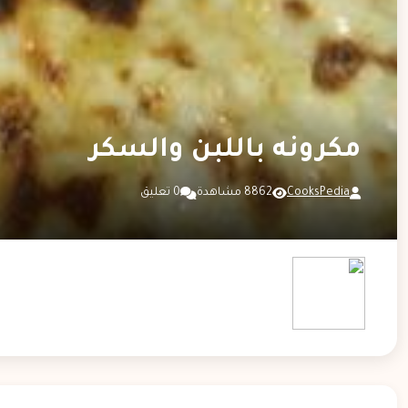
مكرونه باللبن والسكر
CooksPedia
8862 مشاهدة
0 تعليق