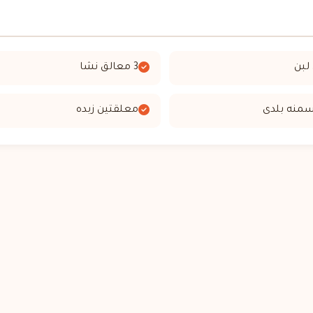
لبن
3 معالق نشا
منه بلدى
معلقتين زبده