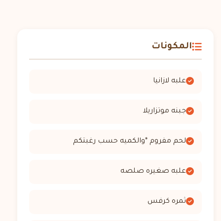
المكونات
علبه لازانيا
جبنه موتزاريلا
لحم مفروم *والكميه حسب رغبتكم
علبه صغيره صلصه
ثمره كرفس