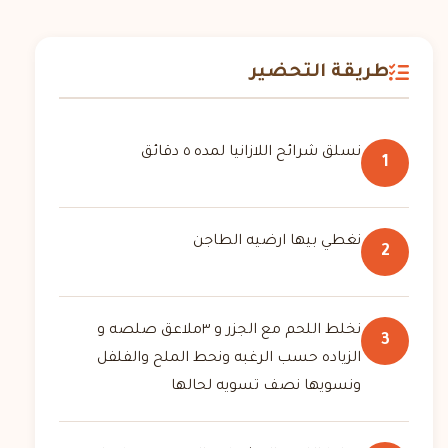
طريقة التحضير
نسلق شرائح اللازانيا لمده ٥ دقائق
1
نغطي بيها ارضيه الطاجن
2
نخلط اللحم مع الجزر و ٣ملاعق صلصه و
3
الزياده حسب الرغبه ونحط الملح والفلفل
ونسويها نصف تسويه لحالها