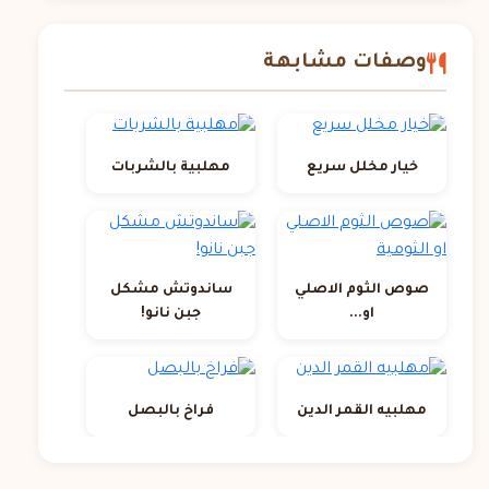
وصفات مشابهة
خيار مخلل سريع
مهلبية بالشربات
صوص الثوم الاصلي
ساندوتش مشكل
او...
جبن نانو!
مهلبيه القمر الدين
فراخ بالبصل